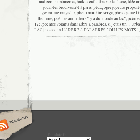
and eco-spontaneous
,
haïkus enfantins sur la faune
,
idée or
journées biodiversité à paris
,
pédagogie joyeuse proposée
gwenaelle magadur
,
photo matthias sorge
,
photo paule ki
lhomme
,
poèmes animaliers " y a du monde au lac"
,
poèmes
12e
,
poèmes volants dans arbre à palabres
,
si j'étais un...
,
Urba
LAC
| posted in
L'ARBRE A PALABRES / OH LES MOTS !
Translate from: