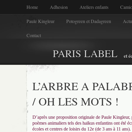
Home
Adhesion
Ateliers enfants
Camio
Paule Kingleur
Potogreen et Dadagreen
Actu
Contact
PARIS LABEL
et é
L’ARBRE A PALAB
/ OH LES MOTS !
D’après une proposition originale de Paule Kingleur, 
poèmes animaliers tels des haïkus enfantins ont été écr
écoles et centres de loisirs du 12e (de 3 ans à 11 ans).