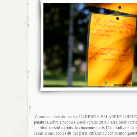
Commentaires fermés
sur L’ARBRE A PALABRES / OH LE
palabres
,
arbre à poèmes
,
Biodiversité 2010 Paris
,
biodiversi
biodiversité au bois de vincennes paris 12e
,
biodiversité p
camillienne
,
écoles du 12e paris
,
enfants du centre montgalle