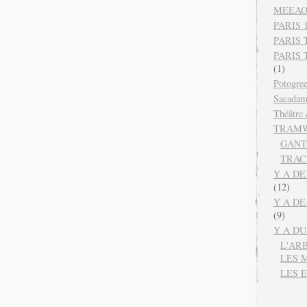
MEEA
PARIS 12
PARIS 
PARIS
(1)
Potogre
Sacada
Théâtre
TRAMW
GANT
TRAC
Y A DE
(12)
Y A DE
(9)
Y A D
L'AR
LES 
LES 