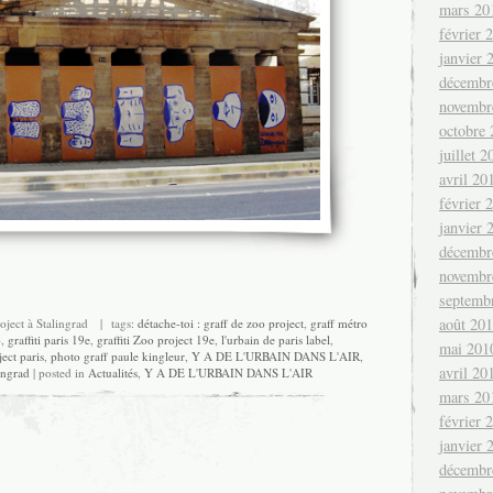
mars 20
février 
janvier 
décembr
novembr
octobre
juillet 2
avril 20
février 
janvier 
décembr
novembr
septemb
août 20
ject à Stalingrad
| tags:
détache-toi : graff de zoo project
,
graff métro
o
,
graffiti paris 19e
,
graffiti Zoo project 19e
,
l'urbain de paris label
,
mai 201
ect paris
,
photo graff paule kingleur
,
Y A DE L'URBAIN DANS L'AIR
,
avril 20
lingrad
| posted in
Actualités
,
Y A DE L'URBAIN DANS L'AIR
mars 20
février 
janvier 
décembr