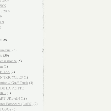
e 2009
 2009
re 2009
09
009
9
ries
ingleur)
(6)
és
(59)
 et si proche
(5)
en
(1)
E TAS
(2)
N'TRICYCLES
(1)
mion // Graff Truck
(3)
DE LA PETITE
URE
(1)
ART URBAIN
(18)
istes Potobeurs (LAPS)
(2)
OTOBOS
(5)