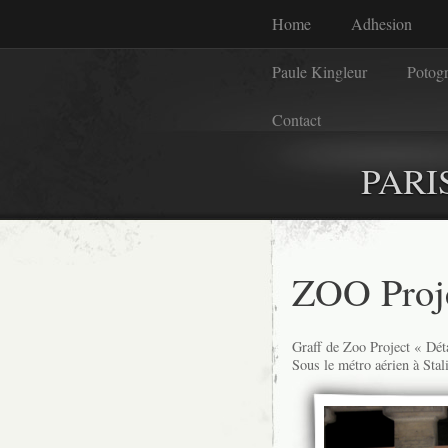
Home
Adhesion
Paule Kingleur
Potog
Contact
PARI
ZOO Proje
Graff de Zoo Project « Dét
Sous le métro aérien à Stal