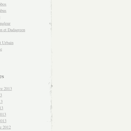
obos
mbus
e
ngleur
en et Dadagreen
t Urbain
se
es
re 2013
13
13
13
2013
2013
e 2012