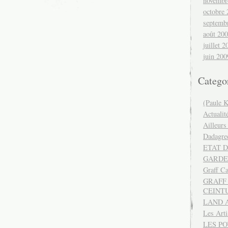
novembr
octobre
septemb
août 20
juillet 2
juin 200
Catego
(Paule K
Actualit
Ailleurs
Dadagre
ETAT D
GARDE
Graff Ca
GRAFF 
CEINT
LAND 
Les Art
LES P