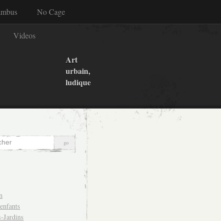
ambus
No Cage
Videos
Art
urbain,
ludique
n
 enfants
-Jardins