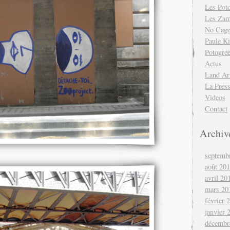
Les Pot
Les Za
No Cag
Paule Ki
Potogre
Actus
Land Ar
La Pres
Videos
Contact
Archiv
septemb
août 20
avril 20
mars 20
février 
janvier 
décembr