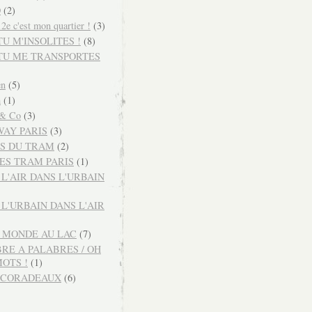
O
(2)
e c'est mon quartier !
(3)
TU M'INSOLITES !
(8)
 TU ME TRANSPORTES
en
(5)
m
(1)
 & Co
(3)
AY PARIS
(3)
S DU TRAM
(2)
ES TRAM PARIS
(1)
 L'AIR DANS L'URBAIN
 L'URBAIN DANS L'AIR
U MONDE AU LAC
(7)
BRE A PALABRES / OH
MOTS !
(1)
ECORADEAUX
(6)