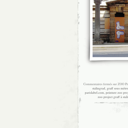
Commentaires fermés
sur ZOO Pro
stalingrad
,
graff sous métr
parislabel.com
,
peinture zoo proj
zoo project graff à sta