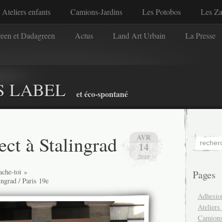
Ateliers enfants
Camions-Jardins
Les Potobos
Les Z
reen et Dadagreen
Actus
Land Art Urbain
La Presse
S LABEL
et éco-spontané
ct à Stalingrad
AVR
14
2010
ache-toi »
Pages
ingrad / Paris 19e
Adhesio
Ateliers
Camions