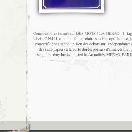
Commentaires fermés
sur DES MOTS à LA MEEAO
| tag
label)
,
C.N.H.I
,
capucine fouga
,
claire sousbie
,
cyrille bosc
,
j
collectif de vigilance 12
,
lieu des débats sur l'indépendance 
des sans-papiers à la porte dorée
,
poèmes d'aimé césaire
,
senghor
,
rémy bovis
| posted in
Actualités
,
MEEAO
,
PARIS 