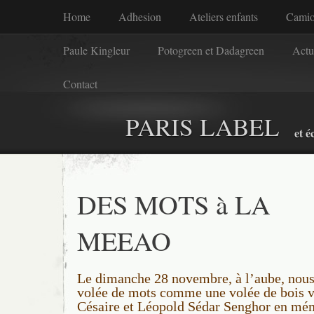
Home
Adhesion
Ateliers enfants
Camio
Paule Kingleur
Potogreen et Dadagreen
Actu
Contact
PARIS LABEL
et é
DES MOTS à LA
MEEAO
Le dimanche 28 novembre, à l’aube, nous
volée de mots comme une volée de bois v
Césaire et Léopold Sédar Senghor en mém