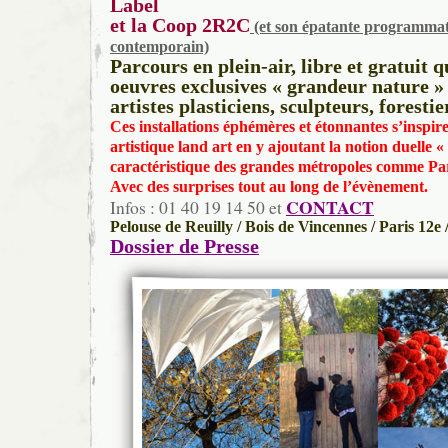
Label
et la Coop 2R2C
(et son épatante programmat
contemporain)
Parcours en plein-air, libre et gratuit 
oeuvres exclusives « grandeur nature » 
artistes plasticiens, sculpteurs, forest
Ces installations éphémères et étonnantes s’inspir
artistique land art en y ajoutant la notion duelle 
caractéristique des grandes métropoles comme Par
Avec des surprises tout au long de l’évènement.
CONTACT
Infos : 01 40 19 14 50 et
Pelouse de Reuilly / Bois de Vincennes / Paris 12e
Dossier de Presse