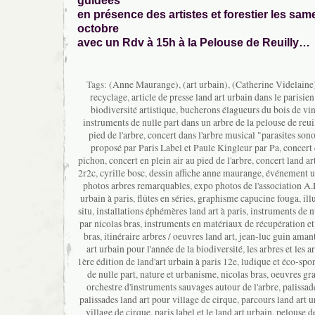
guidées
en présence des artistes et forestier les same
octobre
avec un Rdv à 15h à la Pelouse de Reuilly…
Tags:
(Anne Maurange)
,
(art urbain)
,
(Catherine Videlaine
recyclage
,
article de presse land art urbain dans le parisie
biodiversité artistique
,
bucherons élagueurs du bois de vi
instruments de nulle part dans un arbre de la pelouse de reui
pied de l'arbre
,
concert dans l'arbre musical "parasites son
proposé par Paris Label et Paule Kingleur par Pa
,
concert 
pichon
,
concert en plein air au pied de l'arbre
,
concert land ar
2r2c
,
cyrille bosc
,
dessin affiche anne maurange
,
événement ur
photos arbres remarquables
,
expo photos de l'association A
urbain à paris
,
flûtes en séries
,
graphisme capucine fouga
,
il
situ
,
installations éphémères land art à paris
,
instruments de n
par nicolas bras
,
instruments en matériaux de récupération et
bras
,
itinéraire arbres / oeuvres land art
,
jean-luc guin aman
art urbain pour l'année de la biodiversité
,
les arbres et les ar
1ère édition de land'art urbain à paris 12e
,
ludique et éco-spo
de nulle part
,
nature et urbanisme
,
nicolas bras
,
oeuvres gra
orchestre d'instruments sauvages autour de l'arbre
,
palissad
palissades land art pour village de cirque
,
parcours land art u
village de cirque
,
paris label et le land art urbain
,
pelouse de