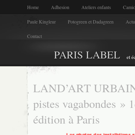
Home
Adhesion
Ateliers enfants
Camio
Paule Kingleur
Potogreen et Dadagreen
Actu
Contact
PARIS LABEL
et é
LAND’ART URBAIN
pistes vagabondes » 1
édition à Paris