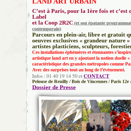
LAND ART URBAIN
C’est à Paris, pour la 1ère fois et c’est
Label
et la Coop 2R2C
(et son épatante programmat
contemporain)
Parcours en plein-air, libre et gratuit 
oeuvres exclusives « grandeur nature » 
artistes plasticiens, sculpteurs, forest
Ces installations éphémères et étonnantes s’inspir
artistique land art en y ajoutant la notion duelle 
caractéristique des grandes métropoles comme Par
Avec des surprises tout au long de l’évènement.
CONTACT
Infos : 01 40 19 14 50 et
Pelouse de Reuilly / Bois de Vincennes / Paris 12e
Dossier de Presse