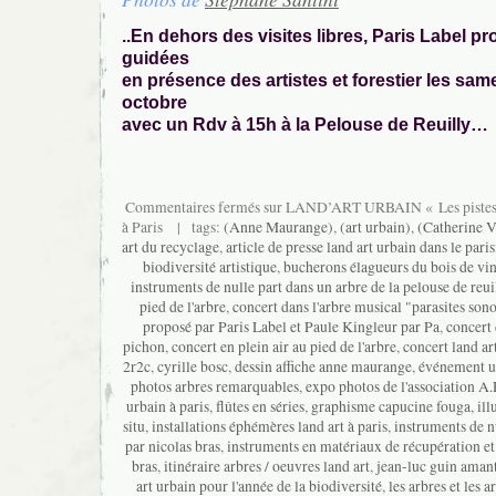
..En dehors des visites libres, Paris Label p
guidées
en présence des artistes et forestier les same
octobre
avec un Rdv à 15h à la Pelouse de Reuilly…
Commentaires fermés
sur LAND’ART URBAIN « Les pistes v
à Paris
| tags:
(Anne Maurange)
,
(art urbain)
,
(Catherine V
art du recyclage
,
article de presse land art urbain dans le pari
biodiversité artistique
,
bucherons élagueurs du bois de vi
instruments de nulle part dans un arbre de la pelouse de reui
pied de l'arbre
,
concert dans l'arbre musical "parasites son
proposé par Paris Label et Paule Kingleur par Pa
,
concert 
pichon
,
concert en plein air au pied de l'arbre
,
concert land ar
2r2c
,
cyrille bosc
,
dessin affiche anne maurange
,
événement ur
photos arbres remarquables
,
expo photos de l'association A
urbain à paris
,
flûtes en séries
,
graphisme capucine fouga
,
il
situ
,
installations éphémères land art à paris
,
instruments de n
par nicolas bras
,
instruments en matériaux de récupération et
bras
,
itinéraire arbres / oeuvres land art
,
jean-luc guin aman
art urbain pour l'année de la biodiversité
,
les arbres et les ar