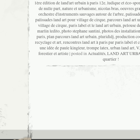
1ère édition de land'art urbain à paris 12e
,
ludique et éco-spo
de nulle part
,
nature et urbanisme
,
nicolas bras
,
oeuvres gra
orchestre d'instruments sauvages autour de l'arbre
,
palissad
palissades land art pour village de cirque
,
parcours land art u
village de cirque
,
paris label et le land art urbain
,
pelouse de
marlin ledito
,
photo stephane santini
,
photos des installation
paris
,
plan parcours land art urbain
,
plurididj
,
production co
recyclage et art
,
rencontres land art à paris par paris label et
une idée de paule kingleur
,
trompe latex
,
urban land art
,
V
forestier et artiste
| posted in
Actualités
,
LAND ART URB
quartier !