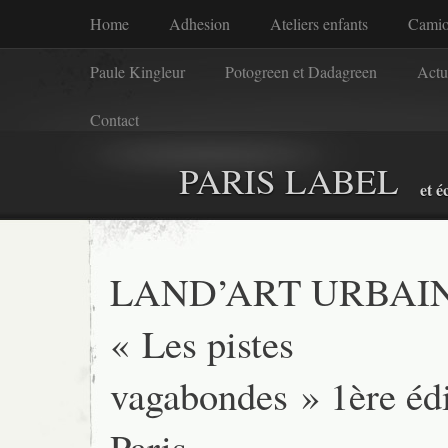
Home
Adhesion
Ateliers enfants
Camio
Paule Kingleur
Potogreen et Dadagreen
Actu
Contact
PARIS LABEL
et é
LAND’ART URBAI
« Les pistes
vagabondes » 1ère édi
Paris