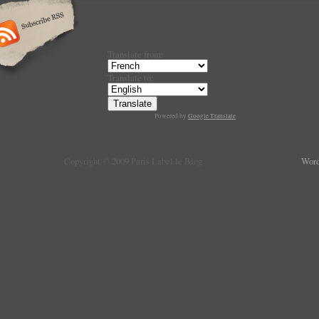
Translate from:
Translate to:
Powered by
Google Translate
.
Copyright © 2009 Paris Label le Blog
Word