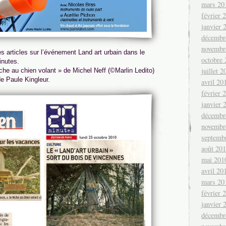
mars 20
février 
janvier 
décembr
novembr
es articles sur l’événement Land art urbain dans le
octobre
inutes.
juillet 2
he au chien volant » de Michel Neff (©Marlin Ledito)
de Paule Kingleur.
avril 20
février 
janvier 
décembr
novembr
septemb
août 20
mai 201
avril 20
mars 20
février 
janvier 
décembr