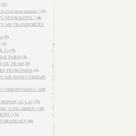
O
(2)
e c'est mon quartier !
(3)
TU M'INSOLITES !
(8)
 TU ME TRANSPORTES
en
(5)
m
(1)
 & Co
(3)
AY PARIS
(3)
S DU TRAM
(2)
ES TRAM PARIS
(1)
 L'AIR DANS L'URBAIN
 L'URBAIN DANS L'AIR
U MONDE AU LAC
(7)
BRE A PALABRES / OH
MOTS !
(1)
ECORADEAUX
(6)