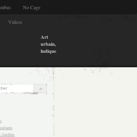
ambus
No Cage
Videos
Art
urbain,
ludique
n
 enfants
-Jardins