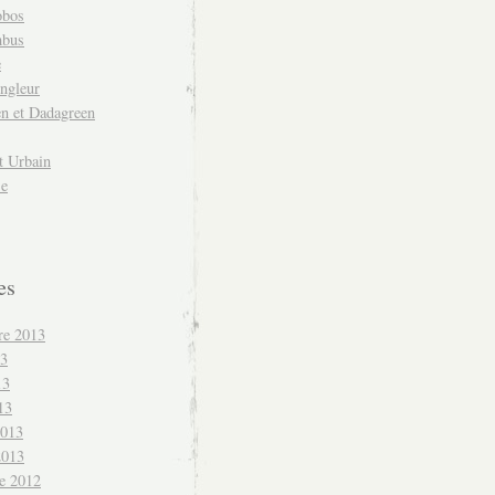
obos
mbus
e
ngleur
en et Dadagreen
t Urbain
se
es
re 2013
13
13
13
2013
2013
e 2012