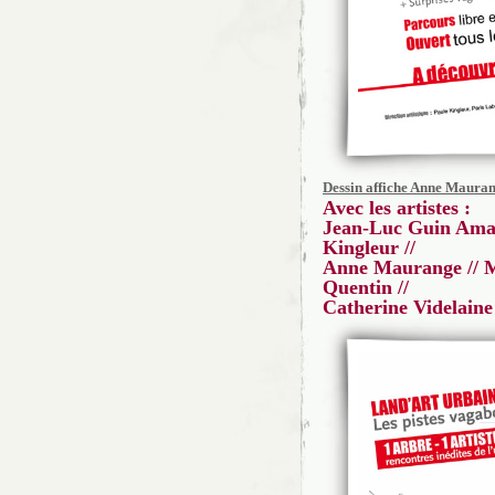
Dessin affiche Anne Maura
Avec les artistes :
Jean-Luc Guin Amant 
Kingleur //
Anne Maurange // Mi
Quentin //
Catherine Videlaine