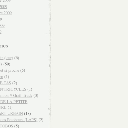
e 2009
 2009
re 2009
09
009
9
ries
ingleur)
(6)
és
(59)
 et si proche
(5)
en
(1)
E TAS
(2)
N'TRICYCLES
(1)
mion // Graff Truck
(3)
DE LA PETITE
URE
(1)
ART URBAIN
(18)
istes Potobeurs (LAPS)
(2)
OTOBOS
(5)