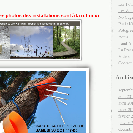
Les Pot
Les Za
s installations sont à la rubrique
Label Photo
No Cag
Paule Ki
Potogre
Actus
Land Ar
La Pres
Videos
Contact
Archiv
septemb
août 20
avril 20
mars 20
février 
janvier 
décembr