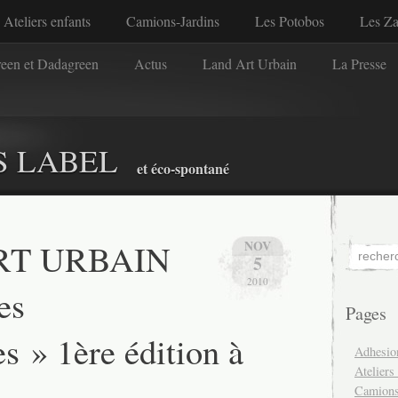
Ateliers enfants
Camions-Jardins
Les Potobos
Les Z
reen et Dadagreen
Actus
Land Art Urbain
La Presse
S LABEL
et éco-spontané
RT URBAIN
NOV
5
2010
es
Pages
s » 1ère édition à
Adhesio
Ateliers
Camions