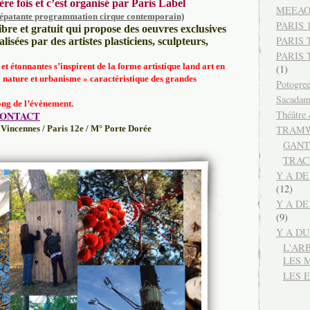
ère fois et c’est organisé par Paris Label
MEEA
 épatante programmation cirque contemporain)
PARIS 12
libre et gratuit qui propose des oeuvres exclusives
PARIS 
isées par des artistes plasticiens, sculpteurs,
PARIS
et étonnantes s’inspirent de la forme artistique land art en
(1)
« nature et urbanisme » caractéristique des grandes
Potogre
Sacada
long de l’évènement.
Théâtre
ONTACT
e Vincennes / Paris 12e / M° Porte Dorée
TRAMW
GANT
TRAC
Y A DE
(12)
Y A DE
(9)
Y A D
L'AR
LES 
LES 