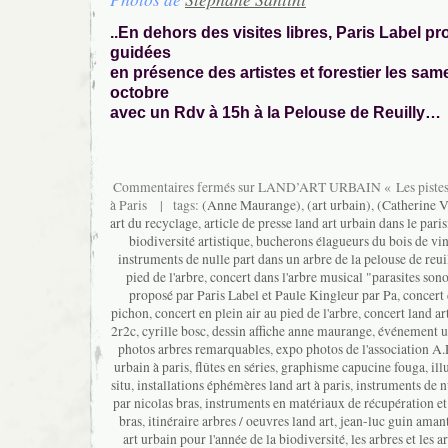
..En dehors des visites libres, Paris Label p
guidées
en présence des artistes et forestier les same
octobre
avec un Rdv à 15h à la Pelouse de Reuilly…
Commentaires fermés
sur LAND’ART URBAIN « Les pistes v
à Paris
| tags:
(Anne Maurange)
,
(art urbain)
,
(Catherine V
art du recyclage
,
article de presse land art urbain dans le pari
biodiversité artistique
,
bucherons élagueurs du bois de vi
instruments de nulle part dans un arbre de la pelouse de reui
pied de l'arbre
,
concert dans l'arbre musical "parasites son
proposé par Paris Label et Paule Kingleur par Pa
,
concert 
pichon
,
concert en plein air au pied de l'arbre
,
concert land ar
2r2c
,
cyrille bosc
,
dessin affiche anne maurange
,
événement ur
photos arbres remarquables
,
expo photos de l'association A
urbain à paris
,
flûtes en séries
,
graphisme capucine fouga
,
il
situ
,
installations éphémères land art à paris
,
instruments de n
par nicolas bras
,
instruments en matériaux de récupération et
bras
,
itinéraire arbres / oeuvres land art
,
jean-luc guin aman
art urbain pour l'année de la biodiversité
,
les arbres et les ar