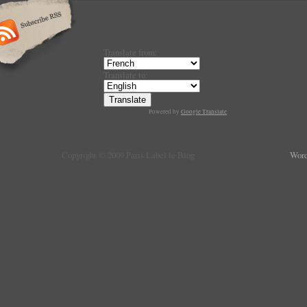
Translate from:
Translate to:
Powered by
Google Translate
.
Copyright © 2009 Paris Label le Blog
Word