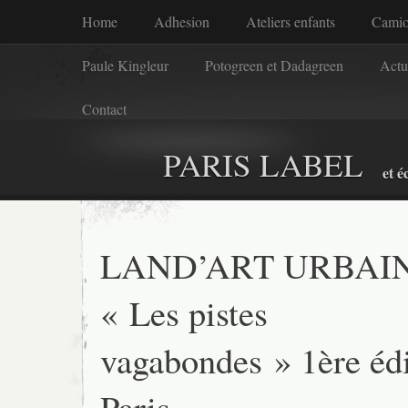
Home
Adhesion
Ateliers enfants
Camio
Paule Kingleur
Potogreen et Dadagreen
Actu
Contact
PARIS LABEL
et é
LAND’ART URBAI
« Les pistes
vagabondes » 1ère édi
Paris