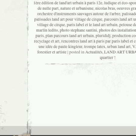
1ère édition de land'art urbain à paris 12e
,
ludique et éco-spo
de nulle part
,
nature et urbanisme
,
nicolas bras
,
oeuvres gra
orchestre d'instruments sauvages autour de l'arbre
,
palissad
palissades land art pour village de cirque
,
parcours land art u
village de cirque
,
paris label et le land art urbain
,
pelouse de
marlin ledito
,
photo stephane santini
,
photos des installation
paris
,
plan parcours land art urbain
,
plurididj
,
production co
recyclage et art
,
rencontres land art à paris par paris label et
une idée de paule kingleur
,
trompe latex
,
urban land art
,
V
forestier et artiste
| posted in
Actualités
,
LAND ART URB
quartier !