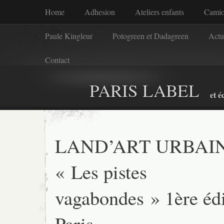
Home
Adhesion
Ateliers enfants
Camio
Paule Kingleur
Potogreen et Dadagreen
Actu
Contact
PARIS LABEL
et é
LAND’ART URBAI
« Les pistes
vagabondes » 1ère édi
Paris