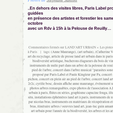
..En dehors des visites libres, Paris Label p
guidées
en présence des artistes et forestier les same
octobre
avec un Rdv à 15h à la Pelouse de Reuilly…
Commentaires fermés
sur LAND’ART URBAIN « Les pistes v
à Paris
| tags:
(Anne Maurange)
,
(art urbain)
,
(Catherine V
art du recyclage
,
article de presse land art urbain dans le pari
biodiversité artistique
,
bucherons élagueurs du bois de vi
instruments de nulle part dans un arbre de la pelouse de reui
pied de l'arbre
,
concert dans l'arbre musical "parasites son
proposé par Paris Label et Paule Kingleur par Pa
,
concert 
pichon
,
concert en plein air au pied de l'arbre
,
concert land ar
2r2c
,
cyrille bosc
,
dessin affiche anne maurange
,
événement ur
photos arbres remarquables
,
expo photos de l'association A
urbain à paris
,
flûtes en séries
,
graphisme capucine fouga
,
il
situ
,
installations éphémères land art à paris
,
instruments de n
par nicolas bras
,
instruments en matériaux de récupération et
bras
,
itinéraire arbres / oeuvres land art
,
jean-luc guin aman
art urbain pour l'année de la biodiversité
,
les arbres et les ar