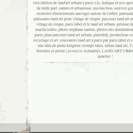
1ère édition de land'art urbain à paris 12e
,
ludique et éco-spo
de nulle part
,
nature et urbanisme
,
nicolas bras
,
oeuvres gra
orchestre d'instruments sauvages autour de l'arbre
,
palissad
palissades land art pour village de cirque
,
parcours land art u
village de cirque
,
paris label et le land art urbain
,
pelouse de
marlin ledito
,
photo stephane santini
,
photos des installation
paris
,
plan parcours land art urbain
,
plurididj
,
production co
recyclage et art
,
rencontres land art à paris par paris label et
une idée de paule kingleur
,
trompe latex
,
urban land art
,
V
forestier et artiste
| posted in
Actualités
,
LAND ART URB
quartier !