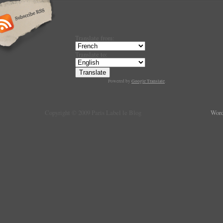
Translate from:
Translate to:
Powered by
Google Translate
.
Copyright © 2009 Paris Label le Blog
Word