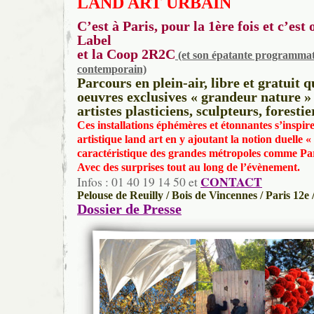
LAND ART URBAIN
C’est à Paris, pour la 1ère fois et c’est
Label
et la Coop 2R2C
(et son épatante programmat
contemporain)
Parcours en plein-air, libre et gratuit 
oeuvres exclusives « grandeur nature » 
artistes plasticiens, sculpteurs, forest
Ces installations éphémères et étonnantes s’inspir
artistique land art en y ajoutant la notion duelle 
caractéristique des grandes métropoles comme Par
Avec des surprises tout au long de l’évènement.
CONTACT
Infos : 01 40 19 14 50 et
Pelouse de Reuilly / Bois de Vincennes / Paris 12e
Dossier de Presse