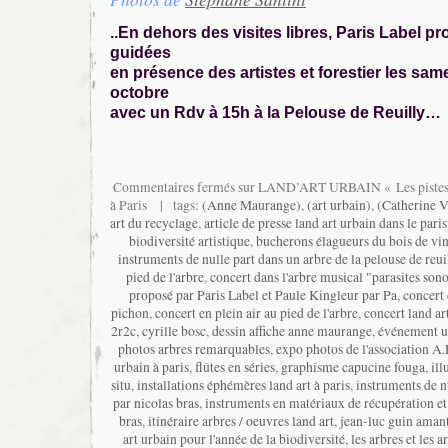
..En dehors des visites libres, Paris Label p
guidées
en présence des artistes et forestier les same
octobre
avec un Rdv à 15h à la Pelouse de Reuilly…
Commentaires fermés
sur LAND’ART URBAIN « Les pistes v
à Paris
| tags:
(Anne Maurange)
,
(art urbain)
,
(Catherine V
art du recyclage
,
article de presse land art urbain dans le pari
biodiversité artistique
,
bucherons élagueurs du bois de vi
instruments de nulle part dans un arbre de la pelouse de reui
pied de l'arbre
,
concert dans l'arbre musical "parasites son
proposé par Paris Label et Paule Kingleur par Pa
,
concert 
pichon
,
concert en plein air au pied de l'arbre
,
concert land ar
2r2c
,
cyrille bosc
,
dessin affiche anne maurange
,
événement ur
photos arbres remarquables
,
expo photos de l'association A
urbain à paris
,
flûtes en séries
,
graphisme capucine fouga
,
il
situ
,
installations éphémères land art à paris
,
instruments de n
par nicolas bras
,
instruments en matériaux de récupération et
bras
,
itinéraire arbres / oeuvres land art
,
jean-luc guin aman
art urbain pour l'année de la biodiversité
,
les arbres et les ar