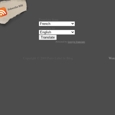
Translate from:
Translate to:
Powered by
Google Translate
.
Copyright © 2009 Paris Label le Blog
Word