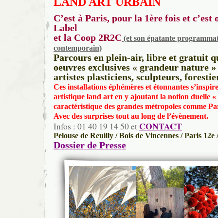
LAND ART URBAIN
C’est à Paris, pour la 1ère fois et c’est
Label
et la Coop 2R2C
(et son épatante programmat
contemporain)
Parcours en plein-air, libre et gratuit 
oeuvres exclusives « grandeur nature » 
artistes plasticiens, sculpteurs, forest
Ces installations éphémères et étonnantes s’inspir
artistique land art en y ajoutant la notion duelle 
caractéristique des grandes métropoles comme Par
Avec des surprises tout au long de l’évènement.
CONTACT
Infos : 01 40 19 14 50 et
Pelouse de Reuilly / Bois de Vincennes / Paris 12e
Dossier de Presse