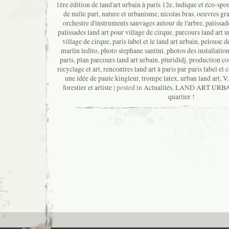
1ère édition de land'art urbain à paris 12e
,
ludique et éco-spo
de nulle part
,
nature et urbanisme
,
nicolas bras
,
oeuvres gra
orchestre d'instruments sauvages autour de l'arbre
,
palissad
palissades land art pour village de cirque
,
parcours land art u
village de cirque
,
paris label et le land art urbain
,
pelouse de
marlin ledito
,
photo stephane santini
,
photos des installation
paris
,
plan parcours land art urbain
,
plurididj
,
production co
recyclage et art
,
rencontres land art à paris par paris label et
une idée de paule kingleur
,
trompe latex
,
urban land art
,
V
forestier et artiste
| posted in
Actualités
,
LAND ART URB
quartier !