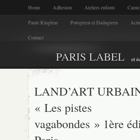
Home
Adhesion
Ateliers enfants
Camio
Paule Kingleur
Potogreen et Dadagreen
Actu
Contact
PARIS LABEL
et é
LAND’ART URBAI
« Les pistes
vagabondes » 1ère édi
Paris