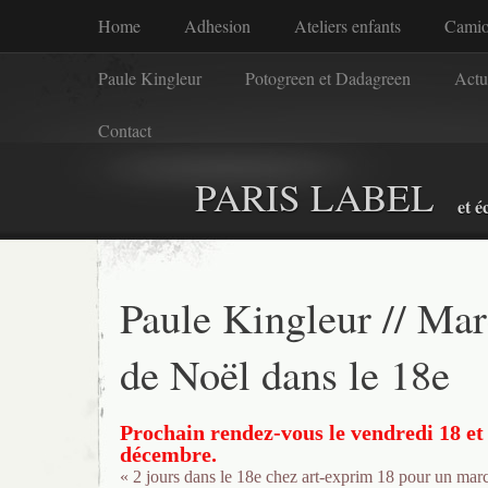
Home
Adhesion
Ateliers enfants
Camio
Paule Kingleur
Potogreen et Dadagreen
Actu
Contact
PARIS LABEL
et é
Paule Kingleur // Ma
de Noël dans le 18e
Prochain rendez-vous le vendredi 18 et
décembre.
« 2 jours dans le 18e chez art-exprim 18 pour un marc