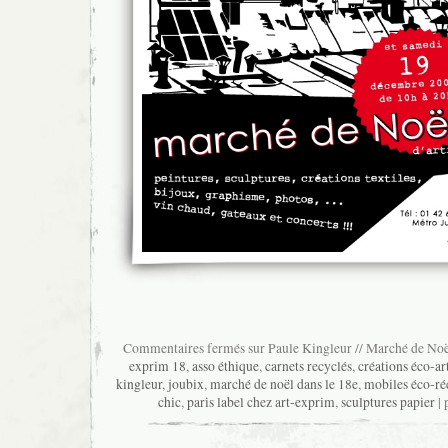
Commentaires fermés
sur Paule Kingleur // Marché de Noë
exprim 18
,
asso éthique
,
carnets recyclés
,
créations éco-ar
kingleur
,
joubix
,
marché de noël dans le 18e
,
mobiles éco-ré
chic
,
paris label chez art-exprim
,
sculptures papier
| 