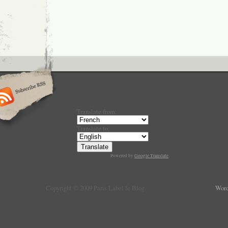
Translate from:
Translate to:
Powered by
Google Translate
.
Copyright © 2009 Paris Label le Blog
Word