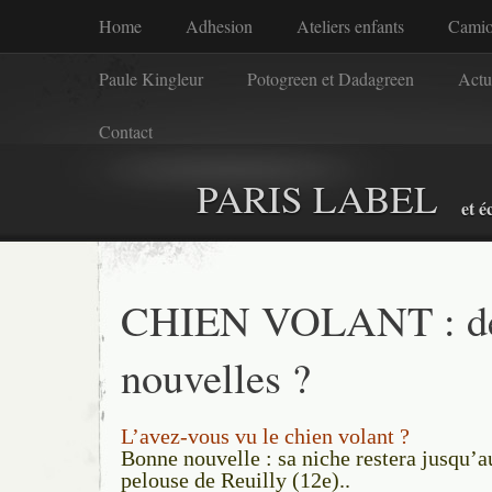
Home
Adhesion
Ateliers enfants
Camio
Paule Kingleur
Potogreen et Dadagreen
Actu
Contact
PARIS LABEL
et é
CHIEN VOLANT : d
nouvelles ?
L’avez-vous vu le chien volant ?
Bonne nouvelle : sa niche restera jusqu’a
pelouse de Reuilly (12e)..