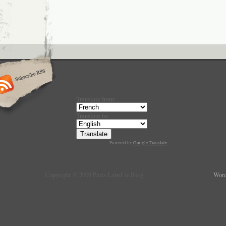
Translate from:
Translate to:
Powered by
Google Translate
.
Copyright © 2009 Paris Label le Blog
Word