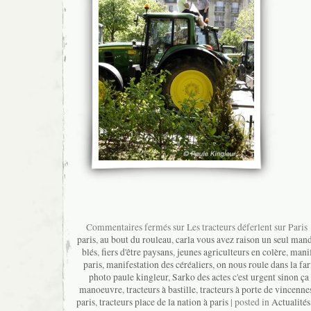
Commentaires fermés
sur Les tracteurs déferlent sur Paris
paris
,
au bout du rouleau
,
carla vous avez raison un seul manda
blés
,
fiers d'être paysans
,
jeunes agriculteurs en colère
,
manif
paris
,
manifestation des céréaliers
,
on nous roule dans la far
photo paule kingleur
,
Sarko des actes c'est urgent sinon ça
manoeuvre
,
tracteurs à bastille
,
tracteurs à porte de vincenne
paris
,
tracteurs place de la nation à paris
| posted in
Actualités