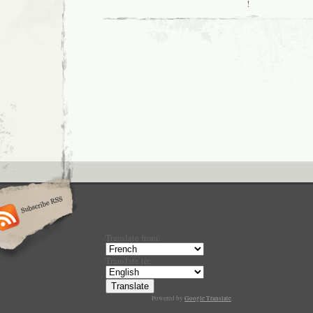
!
Translate from:
Translate to:
Powered by
Google Translate
.