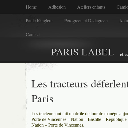
Home
Adhesion
Ateliers enfants
Camio
Paule Kingleur
Potogreen et Dadagreen
Actu
Contact
PARIS LABEL
et é
Les tracteurs déferlen
Paris
Les tracteurs ont fait un drôle de tour de manège aujou
Porte de Vincennes – Nation – Bastille – Republiqu
Nation – Porte de Vincennes.