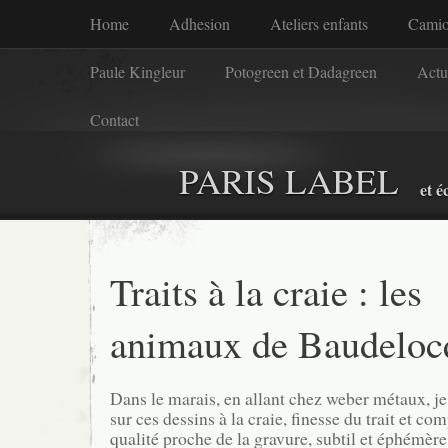
Home
Adhesion
Ateliers enfants
Camio
Paule Kingleur
Potogreen et Dadagreen
Actu
Contact
PARIS LABEL
et é
Traits à la craie : les
animaux de Baudeloc
Dans le marais, en allant chez weber métaux, je
sur ces dessins à la craie, finesse du trait et c
qualité proche de la gravure, subtil et éphémère,