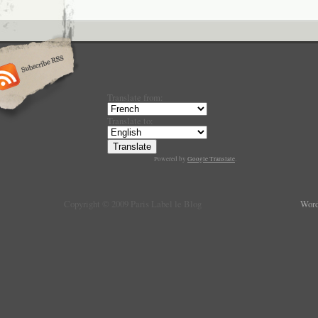
Translate from:
Translate to:
Powered by
Google Translate
.
Copyright © 2009 Paris Label le Blog
Word