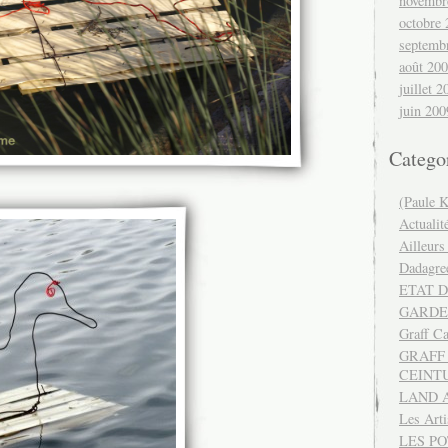
novembr
octobre
septemb
août 20
juillet 2
juin 200
Catego
(Paule K
Actualit
Ailleurs
Dadagre
ETAT D
GARDE
Graff Ca
GRAFF 
CEINT
LAND 
Les Art
LES P