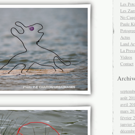
Les Pot
Les Za
No Cag
Paule Ki
Potogre
Actus
Land Ar
La Pres
Videos
Contact
Archiv
septemb
août 20
avril 20
mars 20
février 
janvier 
décembr