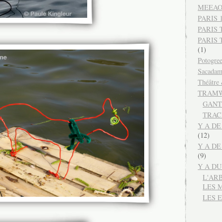
MEEA
PARIS 12
PARIS 
PARIS
(1)
Potogre
Sacada
Théâtre
TRAMW
GANT
TRAC
Y A DE
(12)
Y A DE
(9)
Y A D
L'AR
LES 
LES 