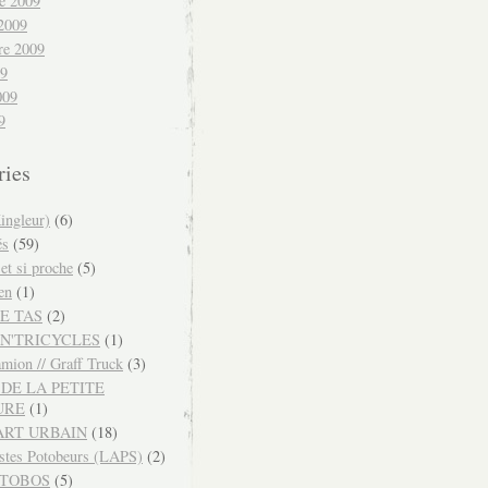
e 2009
 2009
re 2009
09
009
9
ries
ingleur)
(6)
és
(59)
 et si proche
(5)
en
(1)
E TAS
(2)
N'TRICYCLES
(1)
mion // Graff Truck
(3)
DE LA PETITE
URE
(1)
ART URBAIN
(18)
istes Potobeurs (LAPS)
(2)
OTOBOS
(5)