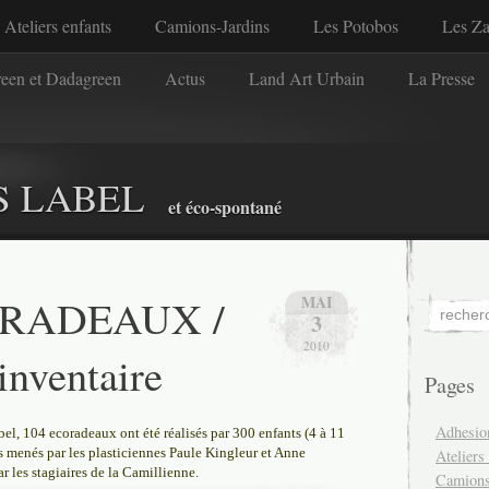
Ateliers enfants
Camions-Jardins
Les Potobos
Les Z
reen et Dadagreen
Actus
Land Art Urbain
La Presse
S LABEL
et éco-spontané
ORADEAUX /
MAI
3
2010
’inventaire
Pages
Adhesio
el, 104 ecoradeaux ont été réalisés par 300 enfants (4 à 11
ers menés par les plasticiennes Paule Kingleur et Anne
Ateliers
les stagiaires de la Camillienne.
Camions