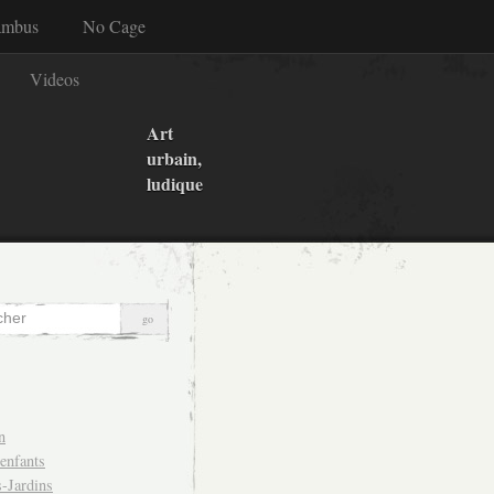
ambus
No Cage
Videos
Art
urbain,
ludique
n
 enfants
-Jardins