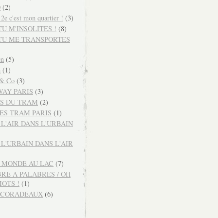
O
(2)
e c'est mon quartier !
(3)
TU M'INSOLITES !
(8)
 TU ME TRANSPORTES
en
(5)
m
(1)
 & Co
(3)
AY PARIS
(3)
S DU TRAM
(2)
ES TRAM PARIS
(1)
 L'AIR DANS L'URBAIN
 L'URBAIN DANS L'AIR
U MONDE AU LAC
(7)
BRE A PALABRES / OH
MOTS !
(1)
ECORADEAUX
(6)