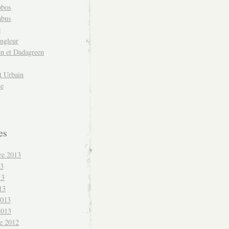
obos
mbus
e
ngleur
en et Dadagreen
t Urbain
se
es
re 2013
13
13
13
2013
2013
e 2012