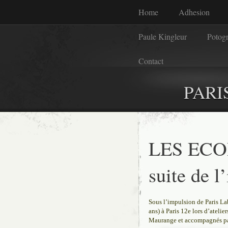
Home
Adhesion
Paule Kingleur
Potog
Contact
PARI
LES EC
suite de l
Sous l’impulsion de Paris Lab
ans) à Paris 12e lors d’ateli
Maurange et accompagnés par 