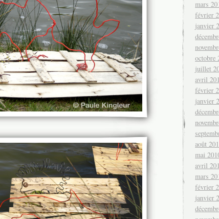
mars 20
février 
janvier 
décembr
novembr
octobre
juillet 2
avril 20
février 
janvier 
décembr
novembr
septemb
août 20
mai 201
avril 20
mars 20
février 
janvier 
décembr