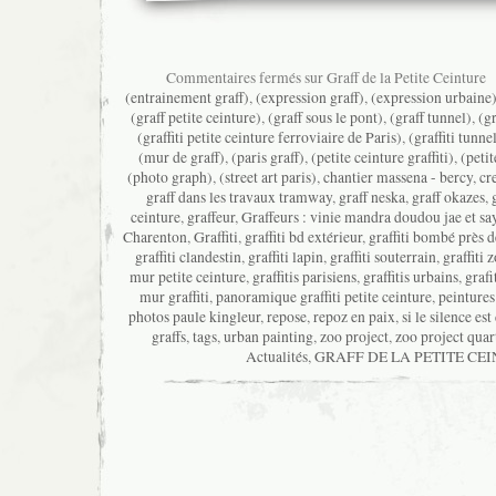
Commentaires fermés
sur Graff de la Petite Ceinture
|
(entrainement graff)
,
(expression graff)
,
(expression urbaine
(graff petite ceinture)
,
(graff sous le pont)
,
(graff tunnel)
,
(gr
(graffiti petite ceinture ferroviaire de Paris)
,
(graffiti tunne
(mur de graff)
,
(paris graff)
,
(petite ceinture graffiti)
,
(petit
(photo graph)
,
(street art paris)
,
chantier massena - bercy
,
cr
graff dans les travaux tramway
,
graff neska
,
graff okazes
,
ceinture
,
graffeur
,
Graffeurs : vinie mandra doudou jae et sa
Charenton
,
Graffiti
,
graffiti bd extérieur
,
graffiti bombé près de
graffiti clandestin
,
graffiti lapin
,
graffiti souterrain
,
graffiti 
mur petite ceinture
,
graffitis parisiens
,
graffitis urbains
,
grafi
mur graffiti
,
panoramique graffiti petite ceinture
,
peintures 
photos paule kingleur
,
repose
,
repoz en paix
,
si le silence est 
graffs
,
tags
,
urban painting
,
zoo project
,
zoo project quar
Actualités
,
GRAFF DE LA PETITE CE