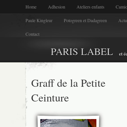
Home
Adhesion
Ateliers enfants
Camio
Paule Kingleur
Potogreen et Dadagreen
Actu
Contact
PARIS LABEL
et é
Graff de la Petite
Ceinture