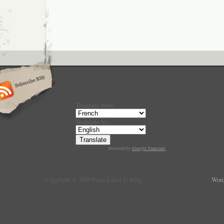
Translate from:
Translate to:
Powered by
Google Translate
.
Copyright © 2009 Paris Label le Blog
Word