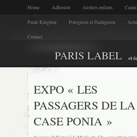
Home
Adhesion
Ateliers enfants
Camio
Paule Kingleur
Potogreen et Dadagreen
Actu
Contact
PARIS LABEL
et é
EXPO « LES
PASSAGERS DE LA
CASE PONIA »