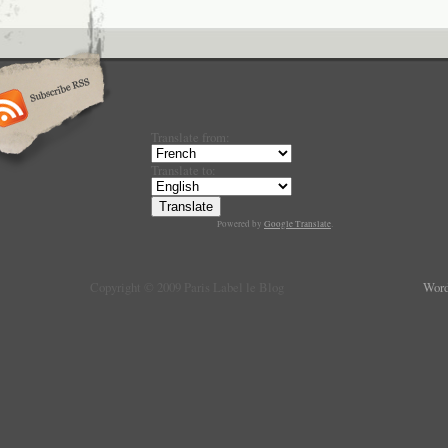
Translate from:
Translate to:
Powered by
Google Translate
.
Copyright © 2009 Paris Label le Blog
Word