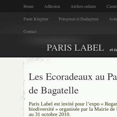
Home
Adhesion
Ateliers enfants
Camio
Paule Kingleur
Potogreen et Dadagreen
Actu
Contact
PARIS LABEL
et é
Les Ecoradeaux au Pa
de Bagatelle
Paris Label est invité pour l’expo « Regar
biodiversité » organisée par la Mairie de
au 31 octobre 2010.