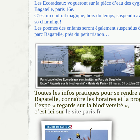
Les Ecoradeaux vogueront sur la pièce d’eau des cyg
Bagatelle, paris 16e.
C’est un endroit magique, hors du temps, suspendu av
so charming !
Les poèmes des enfants seront également suspendus d
parc Bagatelle, près du petit trianon…
Toutes les infos pratiques pour se rendre 
Bagatelle, connaître les horaires et la p
l’expo « regards sur la biodiversité »,
c’est ici sur
le site paris.fr