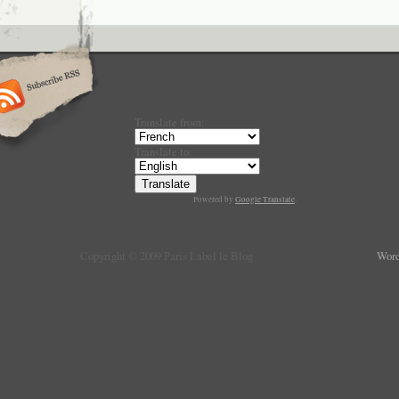
Translate from:
Translate to:
Powered by
Google Translate
.
Copyright © 2009 Paris Label le Blog
Word