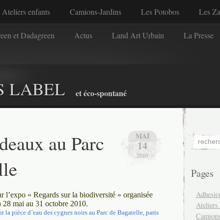
Ateliers enfants
Camions-Jardins
Les Potobos
Les Z
reen et Dadagreen
Actus
Land Art Urbain
La Presse
S LABEL
et éco-spontané
deaux au Parc
MAI
14
2010
lle
Pages
Adhesio
ur l’expo « Regards sur la biodiversité » organisée
du 28 mai au 31 octobre 2010.
Ateliers
 la pièce d’eau des cygnes noirs au Parc de Bagatelle, paris
Camions