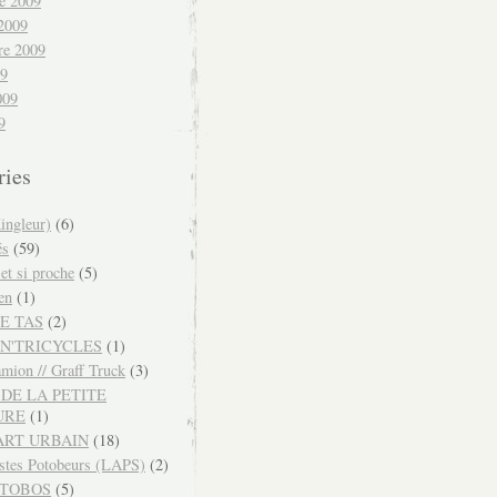
e 2009
 2009
re 2009
09
009
9
ries
ingleur)
(6)
és
(59)
 et si proche
(5)
en
(1)
E TAS
(2)
N'TRICYCLES
(1)
mion // Graff Truck
(3)
DE LA PETITE
URE
(1)
ART URBAIN
(18)
istes Potobeurs (LAPS)
(2)
OTOBOS
(5)