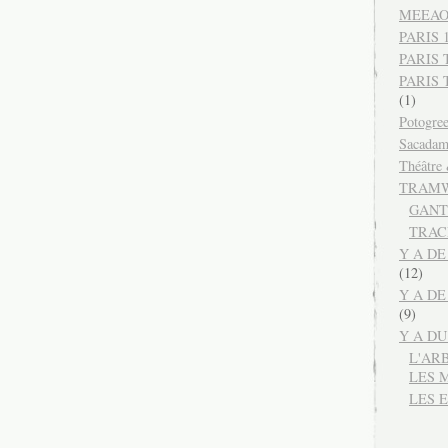
MEEA
PARIS 12
PARIS 
PARIS
(1)
Potogre
Sacada
Théâtre
TRAMW
GANT
TRAC
Y A DE
(12)
Y A DE
(9)
Y A D
L'AR
LES 
LES 