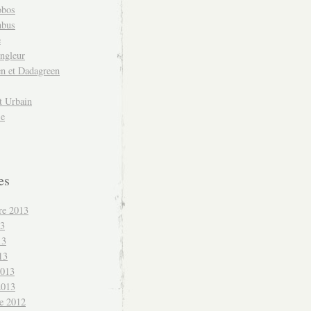
obos
mbus
e
ngleur
en et Dadagreen
t Urbain
se
es
re 2013
13
13
13
2013
2013
e 2012