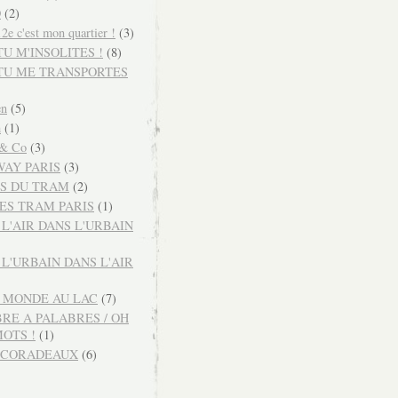
O
(2)
e c'est mon quartier !
(3)
TU M'INSOLITES !
(8)
 TU ME TRANSPORTES
en
(5)
m
(1)
 & Co
(3)
AY PARIS
(3)
S DU TRAM
(2)
ES TRAM PARIS
(1)
 L'AIR DANS L'URBAIN
 L'URBAIN DANS L'AIR
U MONDE AU LAC
(7)
BRE A PALABRES / OH
MOTS !
(1)
ECORADEAUX
(6)