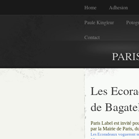
Home
Adhesion
Paule Kingleur
Potog
Contact
PARI
Les Ecora
de Bagate
Paris Label est invité po
par la Mairie de Paris, 
Les Ecoradeaux vogueront sur