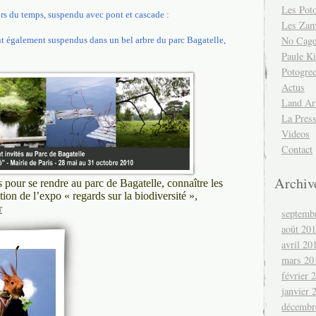
Les Pot
rs du temps, suspendu avec pont et cascade :
Les Za
No Cag
t également suspendus dans un bel arbre du parc Bagatelle,
Paule Ki
Potogre
Actus
Land Ar
La Pres
Videos
Contact
Archiv
s pour se rendre au parc de Bagatelle, connaître les
ion de l’expo « regards sur la biodiversité »,
r
septemb
août 20
avril 20
mars 20
février 
janvier 
décembr