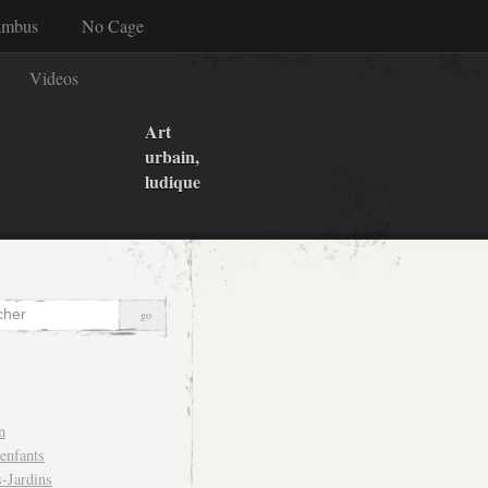
ambus
No Cage
Videos
Art
urbain,
ludique
n
 enfants
-Jardins