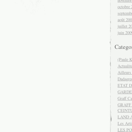
novembr
octobre
septemb
août 20
juillet 2
juin 200
Catego
(Paule K
Actualit
Ailleurs
Dadagre
ETAT D
GARDE
Graff Ca
GRAFF 
CEINT
LAND 
Les Art
LES P