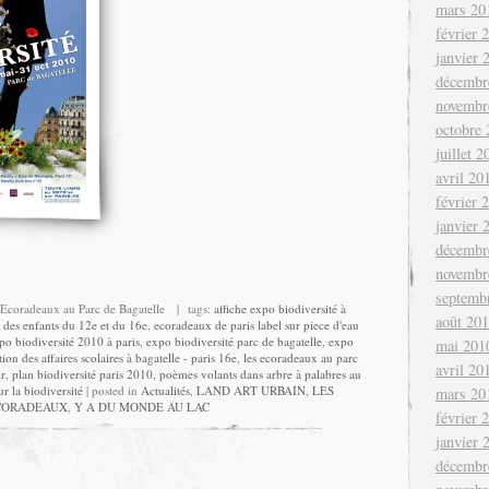
mars 20
février 
janvier 
décembr
novembr
octobre
juillet 2
avril 20
février 
janvier 
décembr
novembr
septemb
Ecoradeaux au Parc de Bagatelle
| tags:
affiche expo biodiversité à
août 20
 des enfants du 12e et du 16e
,
ecoradeaux de paris label sur piece d'eau
po biodiversité 2010 à paris
,
expo biodiversité parc de bagatelle
,
expo
mai 201
ion des affaires scolaires à bagatelle - paris 16e
,
les ecoradeaux au parc
avril 20
ur
,
plan biodiversité paris 2010
,
poèmes volants dans arbre à palabres au
ur la biodiversité
| posted in
Actualités
,
LAND ART URBAIN
,
LES
mars 20
CORADEAUX
,
Y A DU MONDE AU LAC
février 
janvier 
décembr