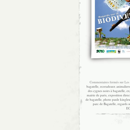
Commentaires fermés
sur Les 
bagatelle
,
ecoradeaux animaliers
des cygnes noirs à bagatelle
,
ex
mairie de paris
,
exposition direct
de bagatelle
,
photo paule kingle
parc de Bagatelle
,
regards s
E